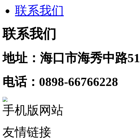
联系我们
联系我们
地址：海口市海秀中路51
电话：0898-66766228
手机版网站
友情链接