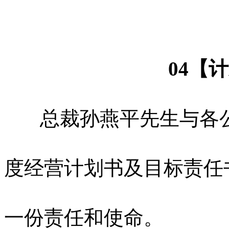
04【
总裁孙燕平先生与各公司
度经营计划书及目标责任
一份责任和使命。