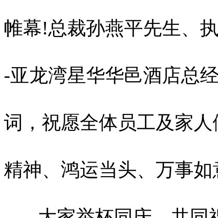
帷幕!总裁孙燕平先生、
-亚龙湾星华华邑酒店总
词，祝愿全体员工及家人
精神、鸿运当头、万事如
大家举杯同庆，共同祝