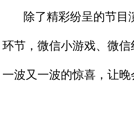
除了精彩纷呈的节目演
环节，微信小游戏、微信
一波又一波的惊喜，让晚