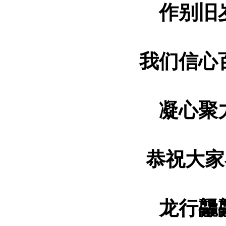
作别旧
我们信心
凝心聚
恭祝大家
龙行龘