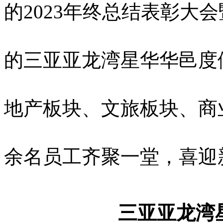
的2023年终总结表彰大会
的三亚亚龙湾星华华邑度
地产板块、文旅板块、商业
余名员工齐聚一堂，喜迎
三亚亚龙湾