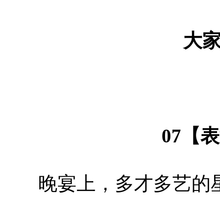
大
07【
晚宴上，多才多艺的星