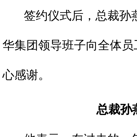
签约仪式后，总裁孙燕
华集团领导班子向全体员工
心感谢。
总裁孙