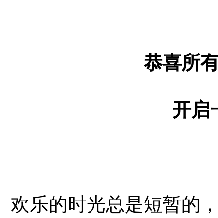
恭喜所
开启
欢乐的时光总是短暂的