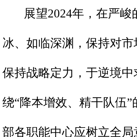
展望2024年，在严峻
冰、如临深渊，保持对市
保持战略定力，于逆境中
绕“降本增效、精干队伍
部各职能中心应树立全局